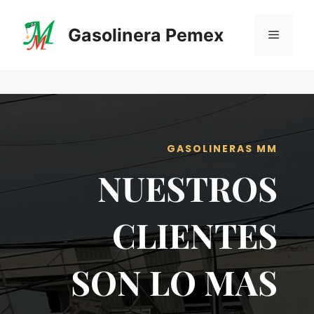
Saltar
al
Gasolinera Pemex
Menú
contenido
GASOLINERAS MM
NUESTROS
CLIENTES
SON LO MAS