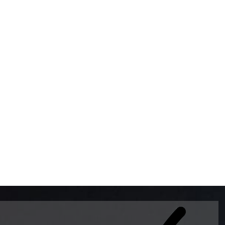
BOMBAS DE GASOLINA 
MUNDO EL MODELO WAY
ESTILO EUROPEO CON 
INTELIGENTES QUE EVI
DESCALIBRACIÓN PARA
GARANTIZAR LA EXACTI
ADEMAS DE SER DE 3 
PREMIUM Y DIESEL.