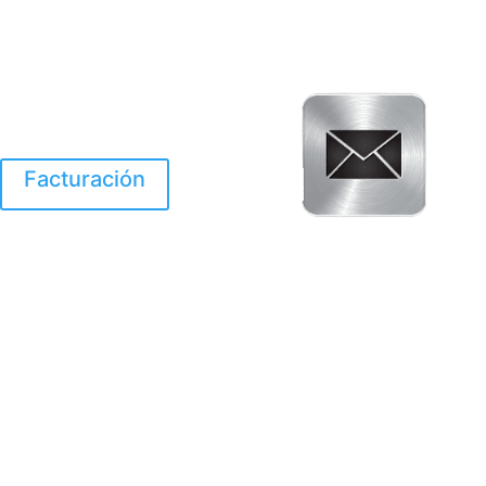
Facturación
El Huracan Otis
destruyo gran parte de
Acapulco.