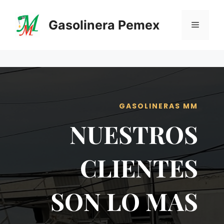
Saltar
al
Gasolinera Pemex
Menú
contenido
GASOLINERAS MM
NUESTROS
CLIENTES
SON LO MAS