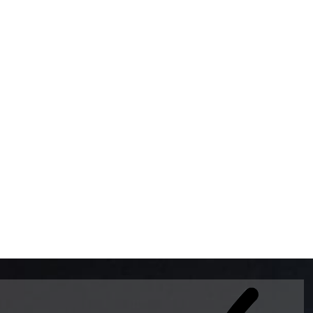
BOMBAS DE GASOLINA 
MUNDO EL MODELO WAY
ESTILO EUROPEO CON 
INTELIGENTES QUE EVI
DESCALIBRACIÓN PARA
GARANTIZAR LA EXACTI
ADEMAS DE SER DE 3 
PREMIUM Y DIESEL.