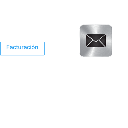
Facturación
El Huracan Otis
destruyo gran parte de
Acapulco.