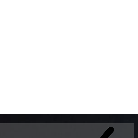
BOMBAS DE GASOLINA 
MUNDO EL MODELO WAY
ESTILO EUROPEO CON 
INTELIGENTES QUE EVI
DESCALIBRACIÓN PARA
GARANTIZAR LA EXACTI
ADEMAS DE SER DE 3 
PREMIUM Y DIESEL.