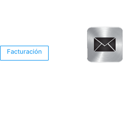
Facturación
El Huracan Otis
destruyo gran parte de
Acapulco.