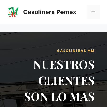
Saltar
al
Gasolinera Pemex
Menú
contenido
GASOLINERAS MM
NUESTROS
CLIENTES
SON LO MAS