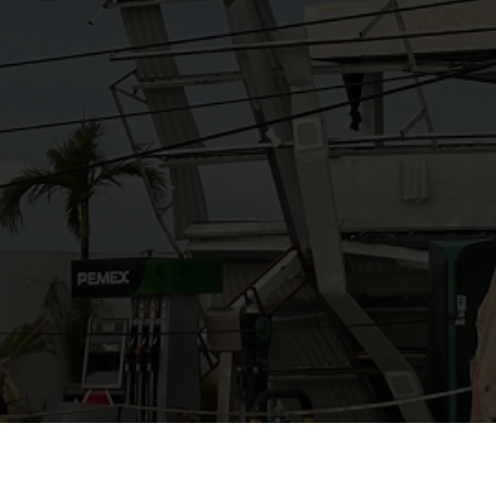
AYUDANOS A MEJORAR
gasolinera13702@gmail.co
m