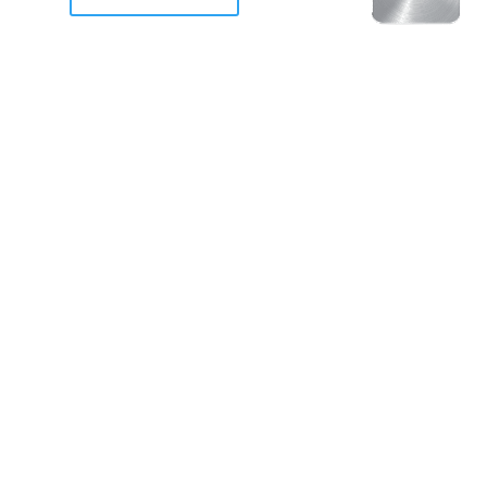
racan Otis destruyo gran
de Acapulco.
ravemente como a la mayoria de casas, edificios y 
mos 2 opciones cruzarnos de brazos o ponernos a
a en la recuperacion de nuestro amado Acapulco; 
trabajar a marchas forzados para ser la primer ga
estar al 100 %. Agrademos mucho a todos los que c