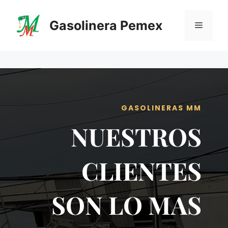
Saltar
al
Gasolinera Pemex
Menú
contenido
GASOLINERAS MM
NUESTROS
CLIENTES
SON LO MAS