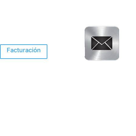
Facturación
El Huracan Otis
destruyo gran parte de
Acapulco.