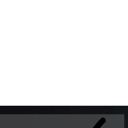
BOMBAS DE GASOLINA 
MUNDO EL MODELO WAY
ESTILO EUROPEO CON 
INTELIGENTES QUE EVI
DESCALIBRACIÓN PARA
GARANTIZAR LA EXACTI
ADEMAS DE SER DE 3 
PREMIUM Y DIESEL.