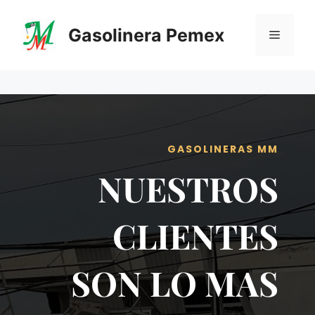
Saltar
al
Gasolinera Pemex
Menú
contenido
GASOLINERAS MM
NUESTROS
CLIENTES
SON LO MAS