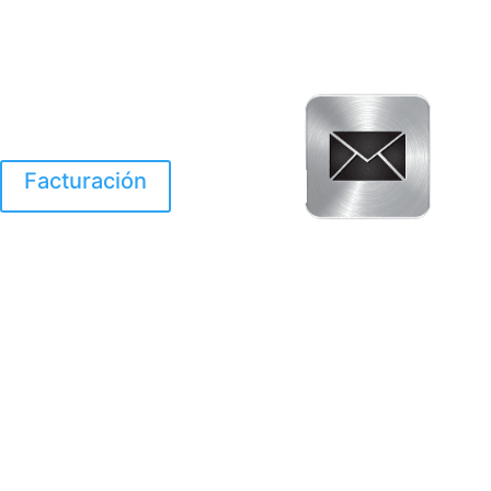
Facturación
El Huracan Otis
destruyo gran parte de
Acapulco.