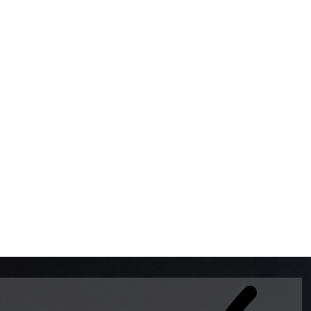
BOMBAS DE GASOLINA 
MUNDO EL MODELO WAY
ESTILO EUROPEO CON 
INTELIGENTES QUE EVI
DESCALIBRACIÓN PARA
GARANTIZAR LA EXACTI
ADEMAS DE SER DE 3 
PREMIUM Y DIESEL.