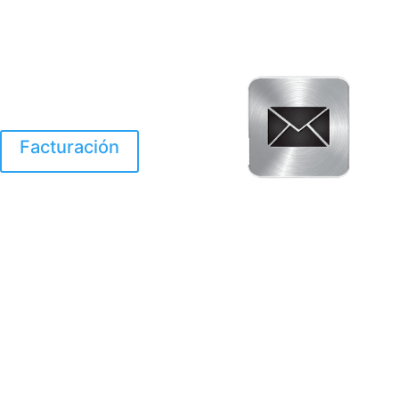
Facturación
El Huracan Otis
destruyo gran parte de
Acapulco.