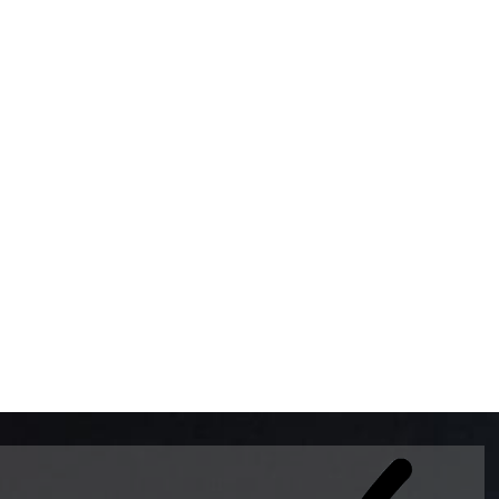
BOMBAS DE GASOLINA 
MUNDO EL MODELO WAY
ESTILO EUROPEO CON 
INTELIGENTES QUE EVI
DESCALIBRACIÓN PARA
GARANTIZAR LA EXACTI
ADEMAS DE SER DE 3 
PREMIUM Y DIESEL.