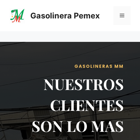
Saltar
al
Gasolinera Pemex
Menú
contenido
GASOLINERAS MM
NUESTROS
CLIENTES
SON LO MAS