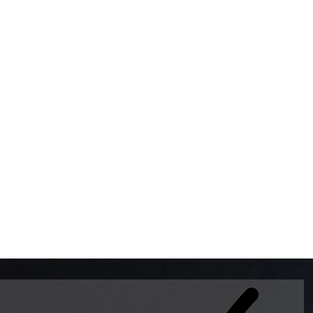
BOMBAS DE GASOLINA 
MUNDO EL MODELO WAY
ESTILO EUROPEO CON 
INTELIGENTES QUE EVI
DESCALIBRACIÓN PARA
GARANTIZAR LA EXACTI
ADEMAS DE SER DE 3 
PREMIUM Y DIESEL.