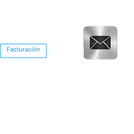
Facturación
El Huracan Otis
destruyo gran parte de
Acapulco.