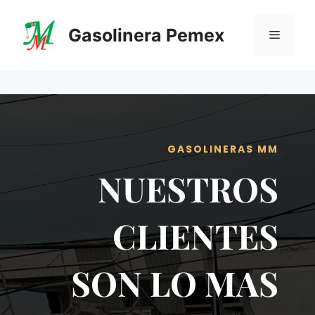
Saltar
al
Gasolinera Pemex
Menú
contenido
GASOLINERAS MM
NUESTROS
CLIENTES
SON LO MAS