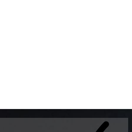
BOMBAS DE GASOLINA 
MUNDO EL MODELO WAY
ESTILO EUROPEO CON 
INTELIGENTES QUE EVI
DESCALIBRACIÓN PARA
GARANTIZAR LA EXACTI
ADEMAS DE SER DE 3 
PREMIUM Y DIESEL.