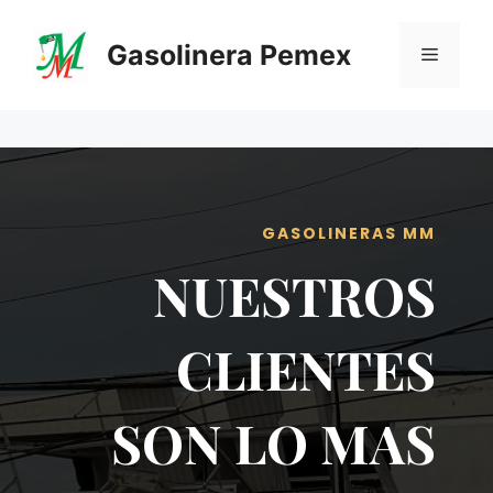
Saltar
al
Gasolinera Pemex
Menú
contenido
GASOLINERAS MM
NUESTROS
CLIENTES
SON LO MAS