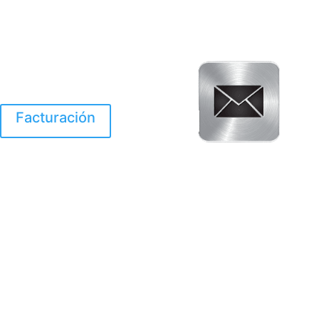
Facturación
El Huracan Otis
destruyo gran parte de
Acapulco.