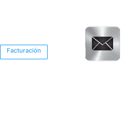
Facturación
El Huracan Otis
destruyo gran parte de
Acapulco.