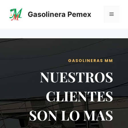
Saltar
al
Gasolinera Pemex
Menú
contenido
GASOLINERAS MM
NUESTROS
CLIENTES
SON LO MAS