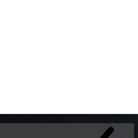
BOMBAS DE GASOLINA 
MUNDO EL MODELO WAY
ESTILO EUROPEO CON 
INTELIGENTES QUE EVI
DESCALIBRACIÓN PARA
GARANTIZAR LA EXACTI
ADEMAS DE SER DE 3 
PREMIUM Y DIESEL.