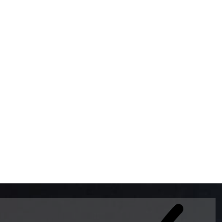
BOMBAS DE GASOLINA 
MUNDO EL MODELO WAY
ESTILO EUROPEO CON 
INTELIGENTES QUE EVI
DESCALIBRACIÓN PARA
GARANTIZAR LA EXACTI
ADEMAS DE SER DE 3 
PREMIUM Y DIESEL.