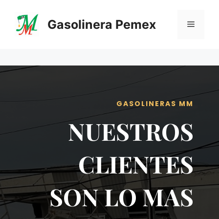
Saltar
al
Gasolinera Pemex
Menú
contenido
GASOLINERAS MM
NUESTROS
CLIENTES
SON LO MAS