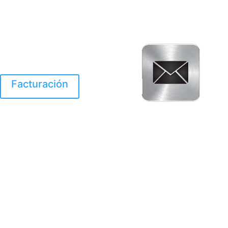
Facturación
El Huracan Otis
destruyo gran parte de
Acapulco.