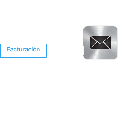
Facturación
El Huracan Otis
destruyo gran parte de
Acapulco.