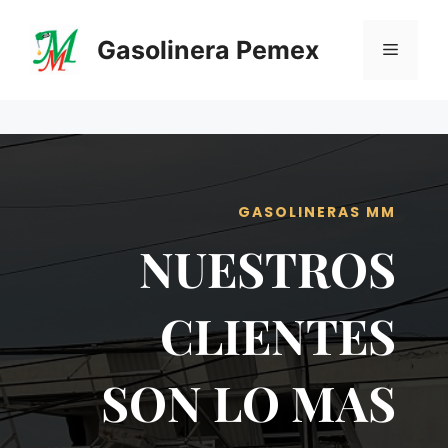
Saltar
al
Gasolinera Pemex
Menú
contenido
GASOLINERAS MM
NUESTROS
CLIENTES
SON LO MAS