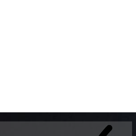
BOMBAS DE GASOLINA 
MUNDO EL MODELO WAY
ESTILO EUROPEO CON 
INTELIGENTES QUE EVI
DESCALIBRACIÓN PARA
GARANTIZAR LA EXACTI
ADEMAS DE SER DE 3 
PREMIUM Y DIESEL.