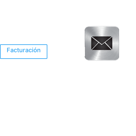
Facturación
El Huracan Otis
destruyo gran parte de
Acapulco.