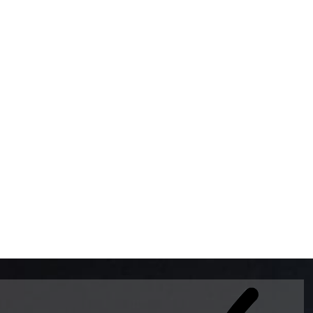
BOMBAS DE GASOLINA 
MUNDO EL MODELO WAY
ESTILO EUROPEO CON 
INTELIGENTES QUE EVI
DESCALIBRACIÓN PARA
GARANTIZAR LA EXACTI
ADEMAS DE SER DE 3 
PREMIUM Y DIESEL.