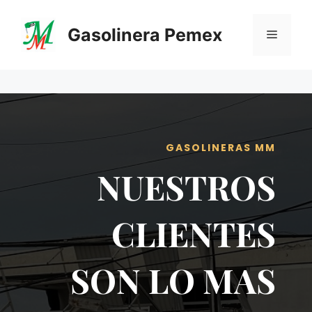
Saltar
al
Gasolinera Pemex
Menú
contenido
GASOLINERAS MM
NUESTROS
CLIENTES
SON LO MAS