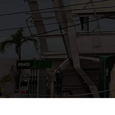
AYUDANOS A MEJORAR
gasolinera13702@gmail.co
m