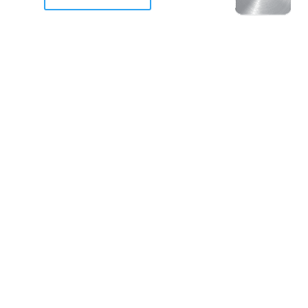
racan Otis destruyo gran
de Acapulco.
ravemente como a la mayoria de casas, edificios y 
mos 2 opciones cruzarnos de brazos o ponernos a
a en la recuperacion de nuestro amado Acapulco; 
trabajar a marchas forzados para ser la primer ga
estar al 100 %. Agrademos mucho a todos los que c