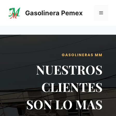
Saltar
al
Gasolinera Pemex
Menú
contenido
GASOLINERAS MM
NUESTROS
CLIENTES
SON LO MAS