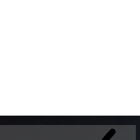
BOMBAS DE GASOLINA 
MUNDO EL MODELO WAY
ESTILO EUROPEO CON 
INTELIGENTES QUE EVI
DESCALIBRACIÓN PARA
GARANTIZAR LA EXACTI
ADEMAS DE SER DE 3 
PREMIUM Y DIESEL.