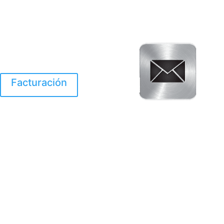
Facturación
El Huracan Otis
destruyo gran parte de
Acapulco.