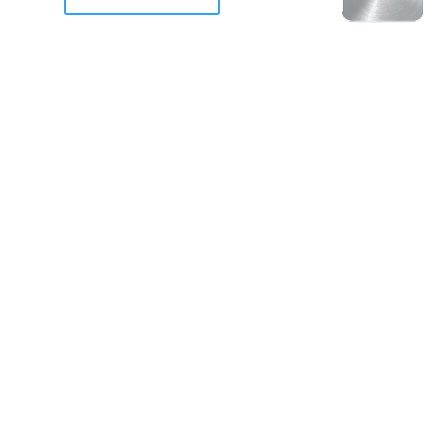
racan Otis destruyo gran
de Acapulco.
ravemente como a la mayoria de casas, edificios y 
mos 2 opciones cruzarnos de brazos o ponernos a
a en la recuperacion de nuestro amado Acapulco; 
trabajar a marchas forzados para ser la primer ga
estar al 100 %. Agrademos mucho a todos los que c