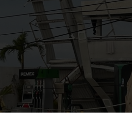
AYUDANOS A MEJORAR
gasolinera13702@gmail.co
m