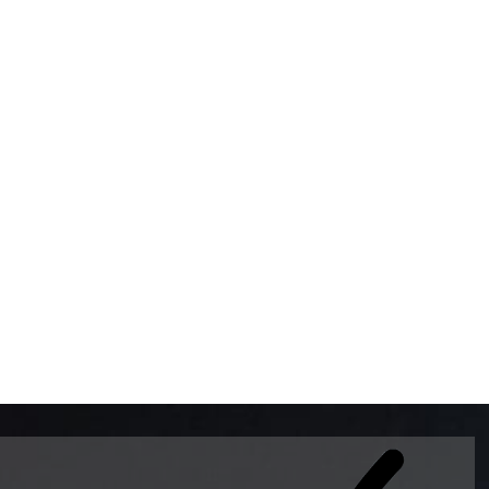
BOMBAS DE GASOLINA 
MUNDO EL MODELO WAY
ESTILO EUROPEO CON 
INTELIGENTES QUE EVI
DESCALIBRACIÓN PARA
GARANTIZAR LA EXACTI
ADEMAS DE SER DE 3 
PREMIUM Y DIESEL.