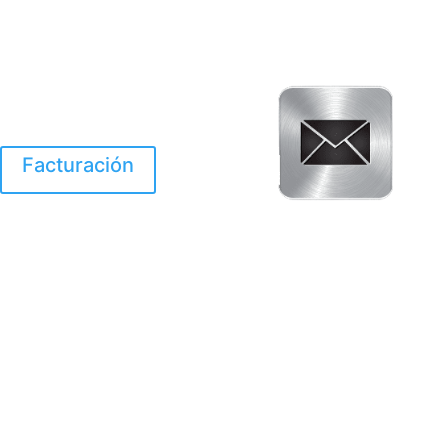
Facturación
El Huracan Otis
destruyo gran parte de
Acapulco.