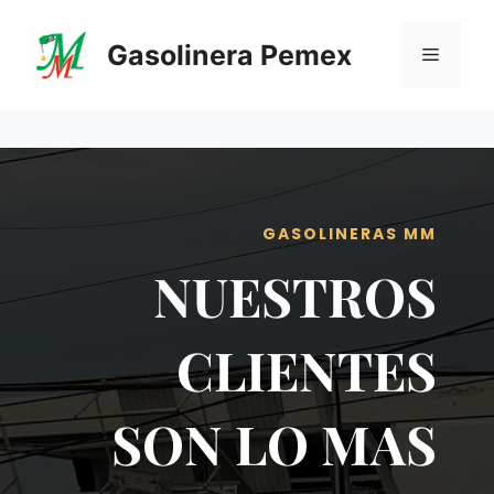
Saltar
al
Gasolinera Pemex
Menú
contenido
GASOLINERAS MM
NUESTROS
CLIENTES
SON LO MAS