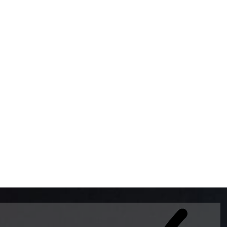
BOMBAS DE GASOLINA 
MUNDO EL MODELO WAY
ESTILO EUROPEO CON 
INTELIGENTES QUE EVI
DESCALIBRACIÓN PARA
GARANTIZAR LA EXACTI
ADEMAS DE SER DE 3 
PREMIUM Y DIESEL.