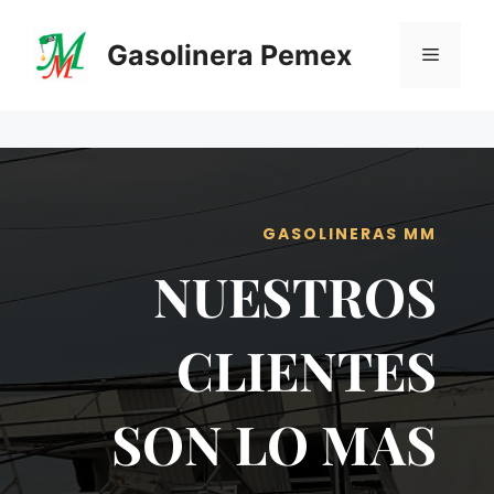
Saltar
al
Gasolinera Pemex
Menú
contenido
GASOLINERAS MM
NUESTROS
CLIENTES
SON LO MAS