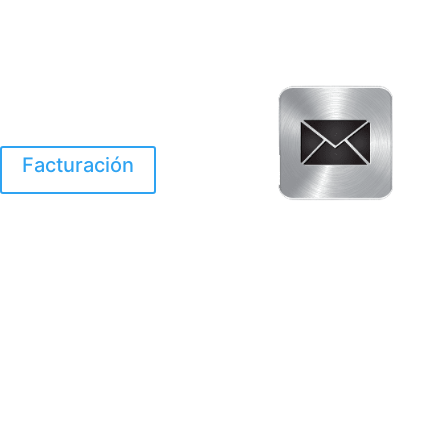
Facturación
El Huracan Otis
destruyo gran parte de
Acapulco.