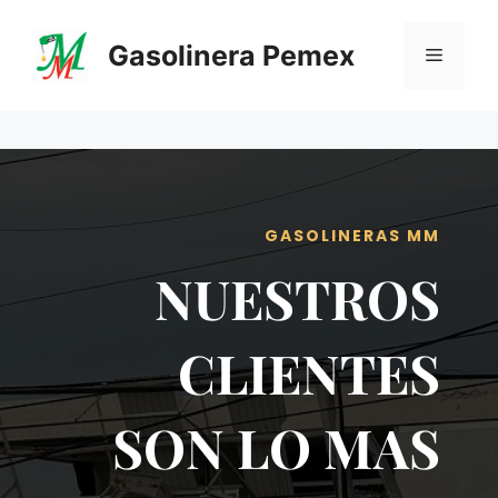
Saltar
al
Gasolinera Pemex
Menú
contenido
GASOLINERAS MM
NUESTROS
CLIENTES
SON LO MAS