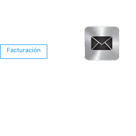
Facturación
El Huracan Otis
destruyo gran parte de
Acapulco.