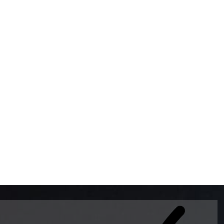
BOMBAS DE GASOLINA 
MUNDO EL MODELO WAY
ESTILO EUROPEO CON 
INTELIGENTES QUE EVI
DESCALIBRACIÓN PARA
GARANTIZAR LA EXACTI
ADEMAS DE SER DE 3 
PREMIUM Y DIESEL.