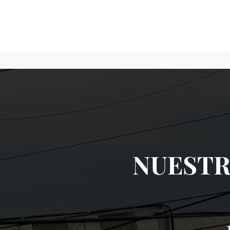
NUESTR