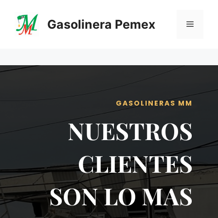
Saltar
al
Gasolinera Pemex
Menú
contenido
GASOLINERAS MM
NUESTROS
CLIENTES
SON LO MAS