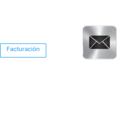
Facturación
El Huracan Otis
destruyo gran parte de
Acapulco.