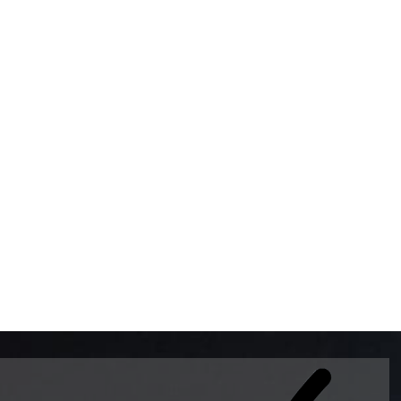
BOMBAS DE GASOLINA 
MUNDO EL MODELO WAY
ESTILO EUROPEO CON 
INTELIGENTES QUE EVI
DESCALIBRACIÓN PARA
GARANTIZAR LA EXACTI
ADEMAS DE SER DE 3 
PREMIUM Y DIESEL.