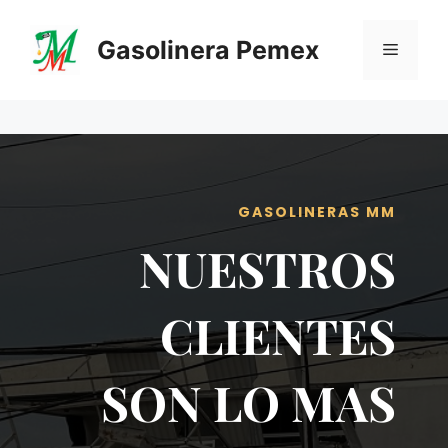
Saltar
al
Gasolinera Pemex
Menú
contenido
GASOLINERAS MM
NUESTROS
CLIENTES
SON LO MAS