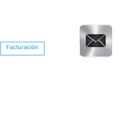
Facturación
El Huracan Otis
destruyo gran parte de
Acapulco.