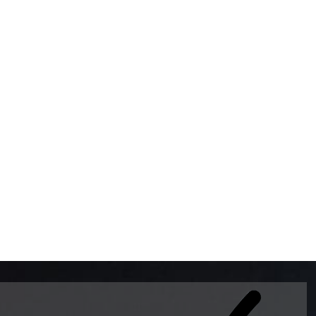
BOMBAS DE GASOLINA 
MUNDO EL MODELO WAY
ESTILO EUROPEO CON 
INTELIGENTES QUE EVI
DESCALIBRACIÓN PARA
GARANTIZAR LA EXACTI
ADEMAS DE SER DE 3 
PREMIUM Y DIESEL.