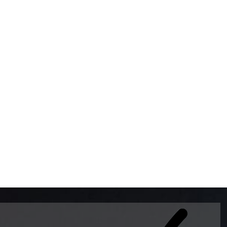
BOMBAS DE GASOLINA 
MUNDO EL MODELO WAY
ESTILO EUROPEO CON 
INTELIGENTES QUE EVI
DESCALIBRACIÓN PARA
GARANTIZAR LA EXACTI
ADEMAS DE SER DE 3 
PREMIUM Y DIESEL.