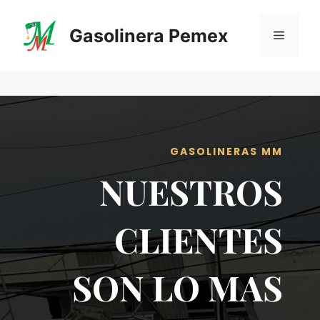
Saltar
al
Gasolinera Pemex
Menú
contenido
GASOLINERAS MM
NUESTROS
CLIENTES
SON LO MAS