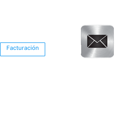
Facturación
El Huracan Otis
destruyo gran parte de
Acapulco.