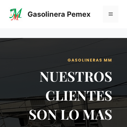
Saltar
al
Gasolinera Pemex
Menú
contenido
GASOLINERAS MM
NUESTROS
CLIENTES
SON LO MAS