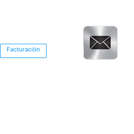
Facturación
El Huracan Otis
destruyo gran parte de
Acapulco.