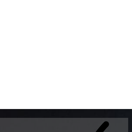
BOMBAS DE GASOLINA 
MUNDO EL MODELO WAY
ESTILO EUROPEO CON 
INTELIGENTES QUE EVI
DESCALIBRACIÓN PARA
GARANTIZAR LA EXACTI
ADEMAS DE SER DE 3 
PREMIUM Y DIESEL.