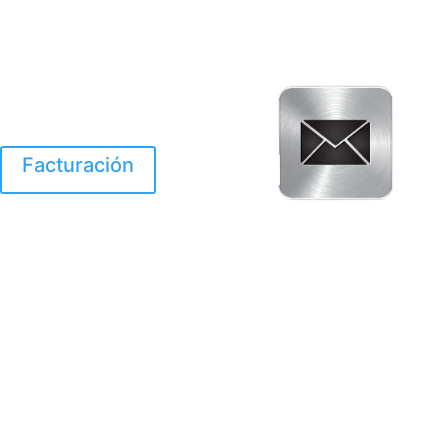
Facturación
El Huracan Otis
destruyo gran parte de
Acapulco.