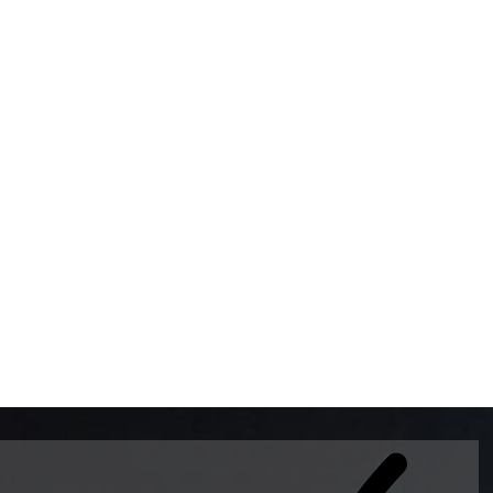
BOMBAS DE GASOLINA 
MUNDO EL MODELO WAY
ESTILO EUROPEO CON 
INTELIGENTES QUE EVI
DESCALIBRACIÓN PARA
GARANTIZAR LA EXACTI
ADEMAS DE SER DE 3 
PREMIUM Y DIESEL.