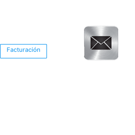
Facturación
El Huracan Otis
destruyo gran parte de
Acapulco.