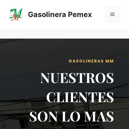
Saltar
al
Gasolinera Pemex
Menú
contenido
GASOLINERAS MM
NUESTROS
CLIENTES
SON LO MAS