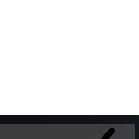
BOMBAS DE GASOLINA 
MUNDO EL MODELO WAY
ESTILO EUROPEO CON 
INTELIGENTES QUE EVI
DESCALIBRACIÓN PARA
GARANTIZAR LA EXACTI
ADEMAS DE SER DE 3 
PREMIUM Y DIESEL.