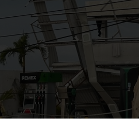
AYUDANOS A MEJORAR
gasolinera13702@gmail.co
m