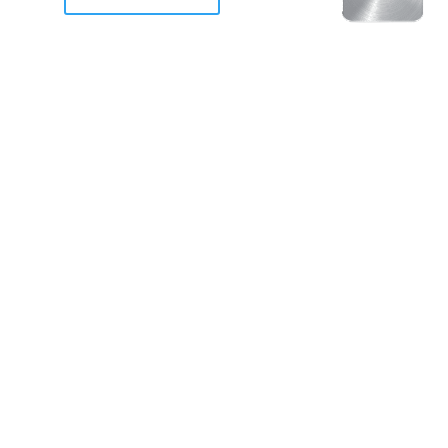
racan Otis destruyo gran
de Acapulco.
ravemente como a la mayoria de casas, edificios y 
mos 2 opciones cruzarnos de brazos o ponernos a
a en la recuperacion de nuestro amado Acapulco; 
trabajar a marchas forzados para ser la primer ga
estar al 100 %. Agrademos mucho a todos los que c