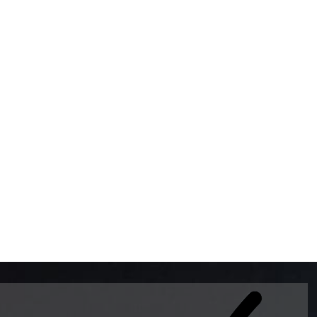
BOMBAS DE GASOLINA 
MUNDO EL MODELO WAY
ESTILO EUROPEO CON 
INTELIGENTES QUE EVI
DESCALIBRACIÓN PARA
GARANTIZAR LA EXACTI
ADEMAS DE SER DE 3 
PREMIUM Y DIESEL.