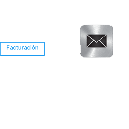
Facturación
El Huracan Otis
destruyo gran parte de
Acapulco.