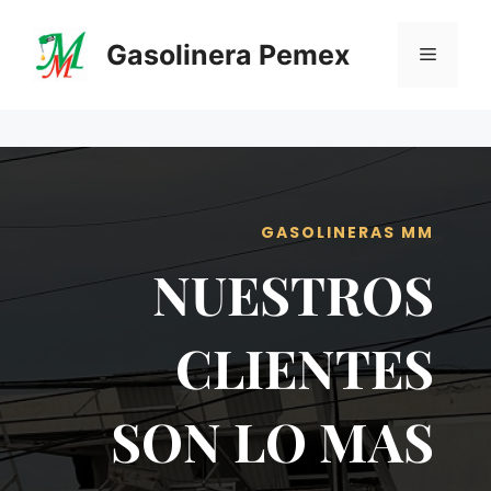
Saltar
al
Gasolinera Pemex
Menú
contenido
GASOLINERAS MM
NUESTROS
CLIENTES
SON LO MAS