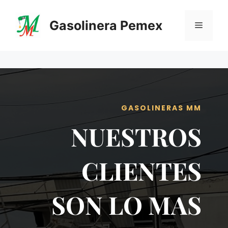
Saltar
al
Gasolinera Pemex
Menú
contenido
GASOLINERAS MM
NUESTROS
CLIENTES
SON LO MAS