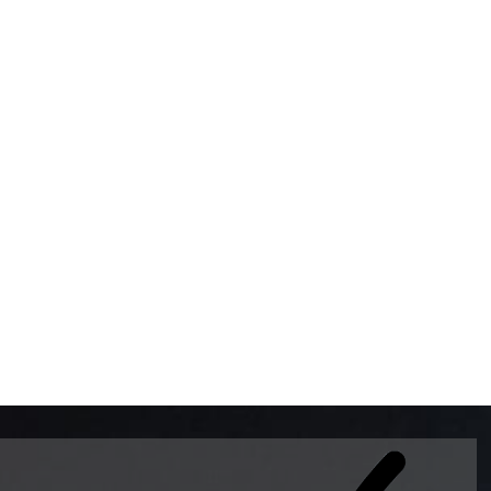
BOMBAS DE GASOLINA 
MUNDO EL MODELO WAY
ESTILO EUROPEO CON 
INTELIGENTES QUE EVI
DESCALIBRACIÓN PARA
GARANTIZAR LA EXACTI
ADEMAS DE SER DE 3 
PREMIUM Y DIESEL.