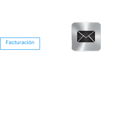
Facturación
El Huracan Otis
destruyo gran parte de
Acapulco.