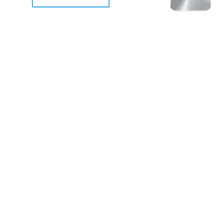
racan Otis destruyo gran
de Acapulco.
ravemente como a la mayoria de casas, edificios y 
mos 2 opciones cruzarnos de brazos o ponernos a
a en la recuperacion de nuestro amado Acapulco; 
trabajar a marchas forzados para ser la primer ga
estar al 100 %. Agrademos mucho a todos los que c