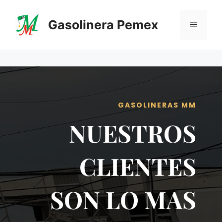
Saltar
al
Gasolinera Pemex
Menú
contenido
GASOLINERAS MM
NUESTROS
CLIENTES
SON LO MAS