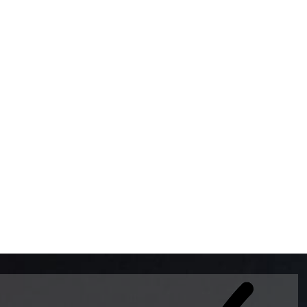
BOMBAS DE GASOLINA 
MUNDO EL MODELO WAY
ESTILO EUROPEO CON 
INTELIGENTES QUE EVI
DESCALIBRACIÓN PARA
GARANTIZAR LA EXACTI
ADEMAS DE SER DE 3 
PREMIUM Y DIESEL.