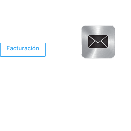
Facturación
El Huracan Otis
destruyo gran parte de
Acapulco.