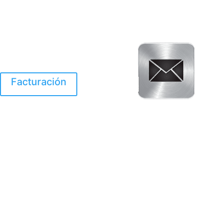
Facturación
El Huracan Otis
destruyo gran parte de
Acapulco.