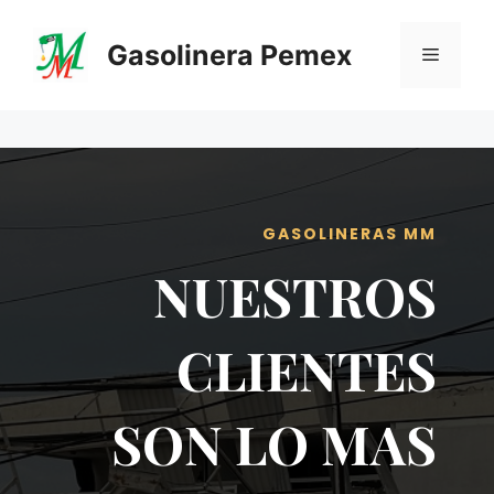
Saltar
al
Gasolinera Pemex
Menú
contenido
GASOLINERAS MM
NUESTROS
CLIENTES
SON LO MAS