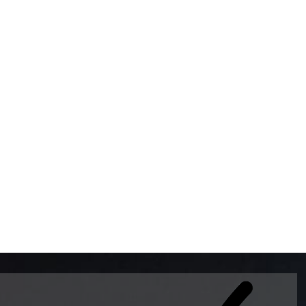
BOMBAS DE GASOLINA 
MUNDO EL MODELO WAY
ESTILO EUROPEO CON 
INTELIGENTES QUE EVI
DESCALIBRACIÓN PARA
GARANTIZAR LA EXACTI
ADEMAS DE SER DE 3 
PREMIUM Y DIESEL.