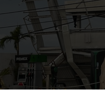
AYUDANOS A MEJORAR
gasolinera13702@gmail.co
m