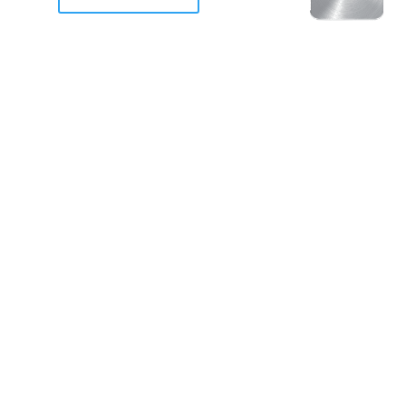
racan Otis destruyo gran
de Acapulco.
ravemente como a la mayoria de casas, edificios y 
mos 2 opciones cruzarnos de brazos o ponernos a
a en la recuperacion de nuestro amado Acapulco; 
trabajar a marchas forzados para ser la primer ga
estar al 100 %. Agrademos mucho a todos los que c