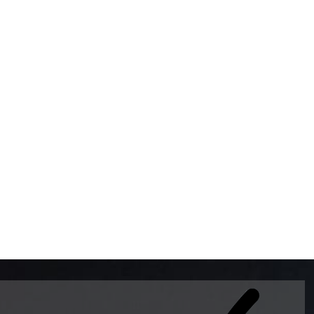
BOMBAS DE GASOLINA 
MUNDO EL MODELO WAY
ESTILO EUROPEO CON 
INTELIGENTES QUE EVI
DESCALIBRACIÓN PARA
GARANTIZAR LA EXACTI
ADEMAS DE SER DE 3 
PREMIUM Y DIESEL.