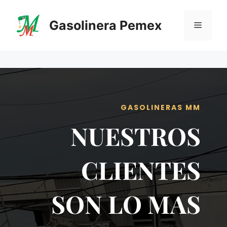
Saltar
al
Gasolinera Pemex
Menú
contenido
GASOLINERAS MM
NUESTROS
CLIENTES
SON LO MAS