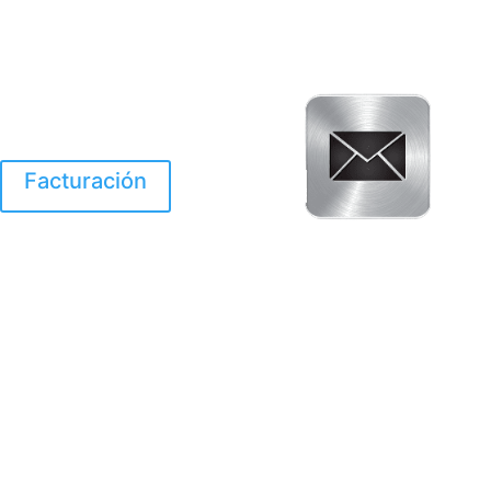
Facturación
El Huracan Otis
destruyo gran parte de
Acapulco.