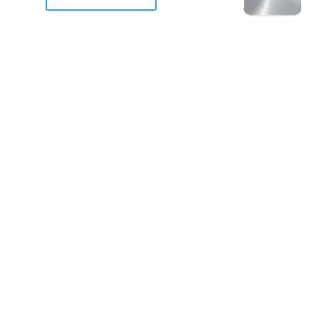
racan Otis destruyo gran
de Acapulco.
ravemente como a la mayoria de casas, edificios y 
mos 2 opciones cruzarnos de brazos o ponernos a
a en la recuperacion de nuestro amado Acapulco; 
trabajar a marchas forzados para ser la primer ga
estar al 100 %. Agrademos mucho a todos los que c