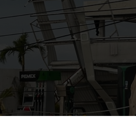
AYUDANOS A MEJORAR
gasolinera13702@gmail.co
m