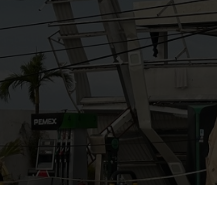
AYUDANOS A MEJORAR
gasolinera13702@gmail.co
m