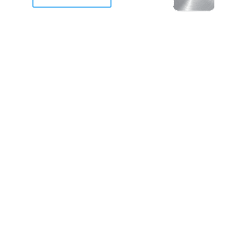
racan Otis destruyo gran
de Acapulco.
ravemente como a la mayoria de casas, edificios y 
mos 2 opciones cruzarnos de brazos o ponernos a
a en la recuperacion de nuestro amado Acapulco; 
trabajar a marchas forzados para ser la primer ga
estar al 100 %. Agrademos mucho a todos los que c