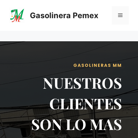
Saltar
al
Gasolinera Pemex
Menú
contenido
GASOLINERAS MM
NUESTROS
CLIENTES
SON LO MAS