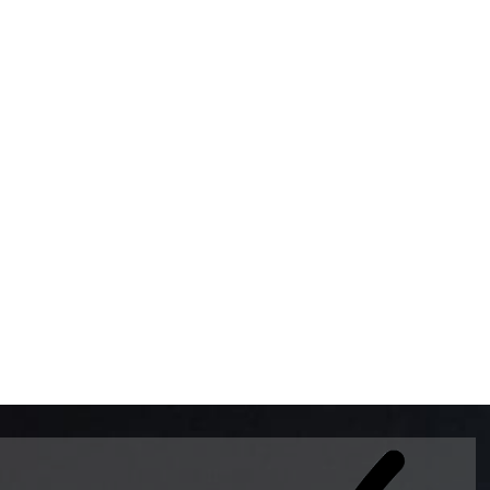
BOMBAS DE GASOLINA 
MUNDO EL MODELO WAY
ESTILO EUROPEO CON 
INTELIGENTES QUE EVI
DESCALIBRACIÓN PARA
GARANTIZAR LA EXACTI
ADEMAS DE SER DE 3 
PREMIUM Y DIESEL.