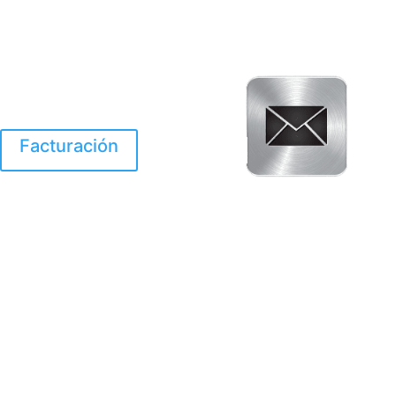
Facturación
El Huracan Otis
destruyo gran parte de
Acapulco.