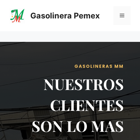
Saltar
al
Gasolinera Pemex
Menú
contenido
GASOLINERAS MM
NUESTROS
CLIENTES
SON LO MAS