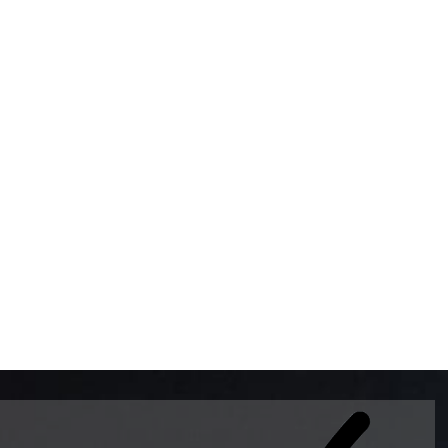
BOMBAS DE GASOLINA 
MUNDO EL MODELO WAY
ESTILO EUROPEO CON 
INTELIGENTES QUE EVI
DESCALIBRACIÓN PARA
GARANTIZAR LA EXACTI
ADEMAS DE SER DE 3 
PREMIUM Y DIESEL.