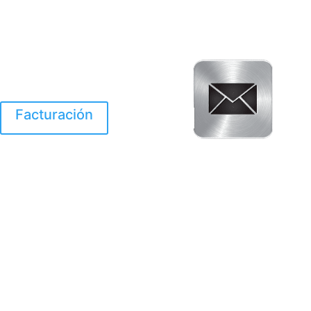
Facturación
El Huracan Otis
destruyo gran parte de
Acapulco.