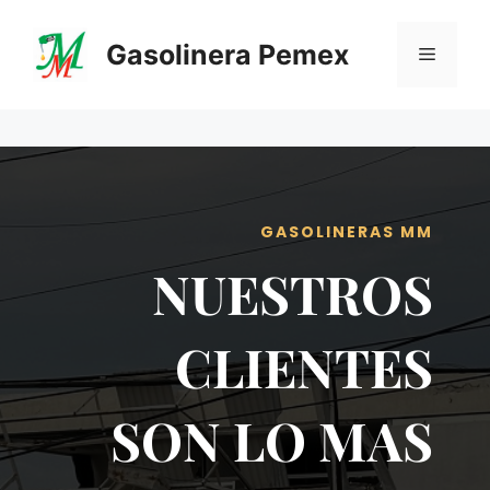
Saltar
al
Gasolinera Pemex
Menú
contenido
GASOLINERAS MM
NUESTROS
CLIENTES
SON LO MAS