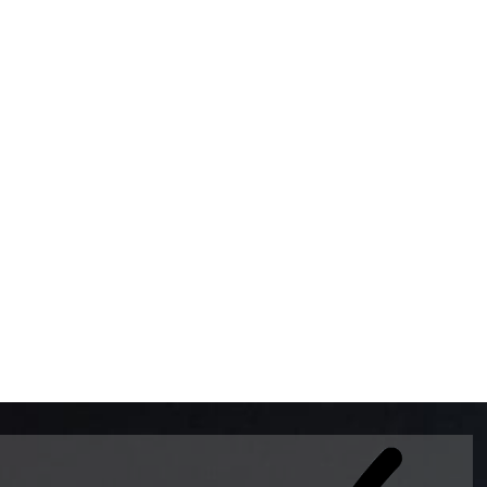
BOMBAS DE GASOLINA 
MUNDO EL MODELO WAY
ESTILO EUROPEO CON 
INTELIGENTES QUE EVI
DESCALIBRACIÓN PARA
GARANTIZAR LA EXACTI
ADEMAS DE SER DE 3 
PREMIUM Y DIESEL.