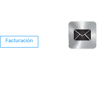
Facturación
El Huracan Otis
destruyo gran parte de
Acapulco.