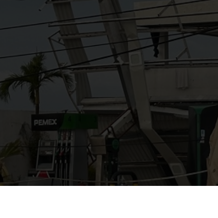
AYUDANOS A MEJORAR
gasolinera13702@gmail.co
m