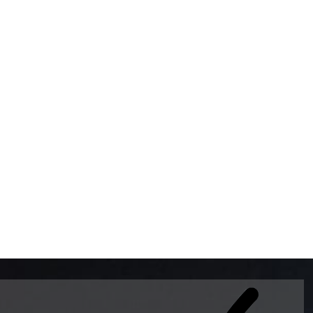
BOMBAS DE GASOLINA 
MUNDO EL MODELO WAY
ESTILO EUROPEO CON 
INTELIGENTES QUE EVI
DESCALIBRACIÓN PARA
GARANTIZAR LA EXACTI
ADEMAS DE SER DE 3 
PREMIUM Y DIESEL.