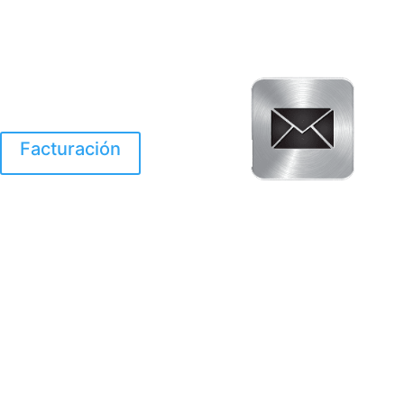
Facturación
El Huracan Otis
destruyo gran parte de
Acapulco.