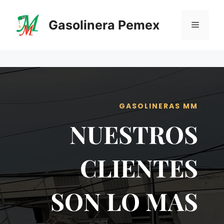
Saltar
al
Gasolinera Pemex
Menú
contenido
GASOLINERAS MM
NUESTROS
CLIENTES
SON LO MAS