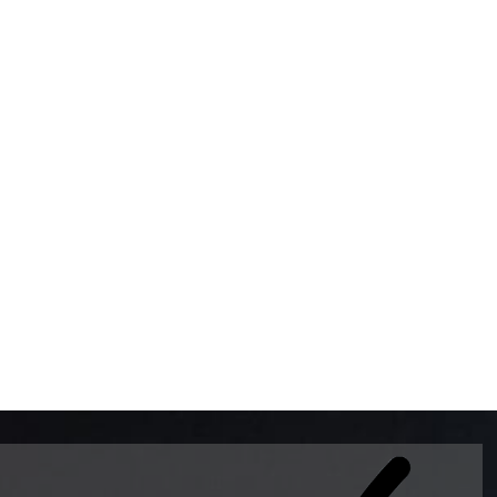
BOMBAS DE GASOLINA 
MUNDO EL MODELO WAY
ESTILO EUROPEO CON 
INTELIGENTES QUE EVI
DESCALIBRACIÓN PARA
GARANTIZAR LA EXACTI
ADEMAS DE SER DE 3 
PREMIUM Y DIESEL.