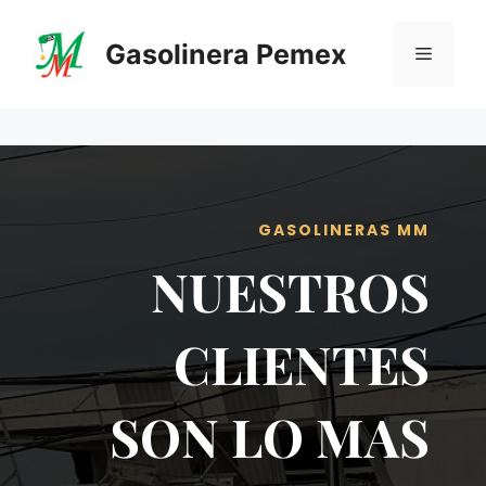
Saltar
al
Gasolinera Pemex
Menú
contenido
GASOLINERAS MM
NUESTROS
CLIENTES
SON LO MAS