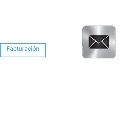
Facturación
El Huracan Otis
destruyo gran parte de
Acapulco.