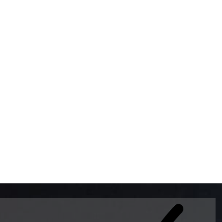
BOMBAS DE GASOLINA 
MUNDO EL MODELO WAY
ESTILO EUROPEO CON 
INTELIGENTES QUE EVI
DESCALIBRACIÓN PARA
GARANTIZAR LA EXACTI
ADEMAS DE SER DE 3 
PREMIUM Y DIESEL.