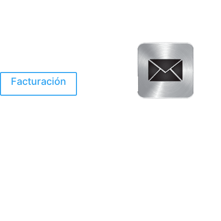
Facturación
El Huracan Otis
destruyo gran parte de
Acapulco.