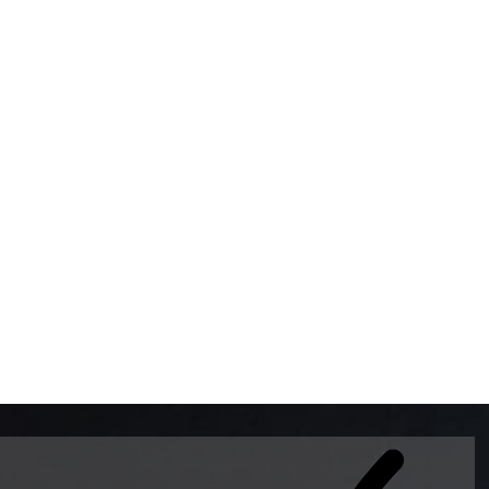
BOMBAS DE GASOLINA 
MUNDO EL MODELO WAY
ESTILO EUROPEO CON 
INTELIGENTES QUE EVI
DESCALIBRACIÓN PARA
GARANTIZAR LA EXACTI
ADEMAS DE SER DE 3 
PREMIUM Y DIESEL.