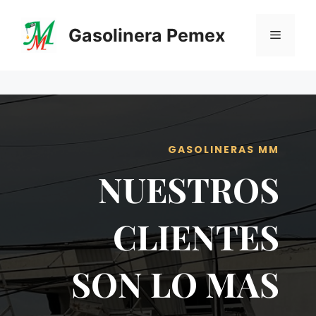
Saltar
al
Gasolinera Pemex
Menú
contenido
GASOLINERAS MM
NUESTROS
CLIENTES
SON LO MAS