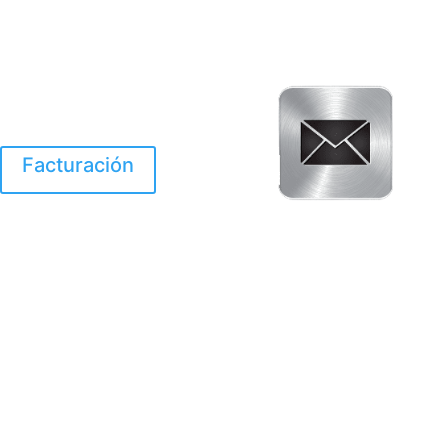
Facturación
El Huracan Otis
destruyo gran parte de
Acapulco.