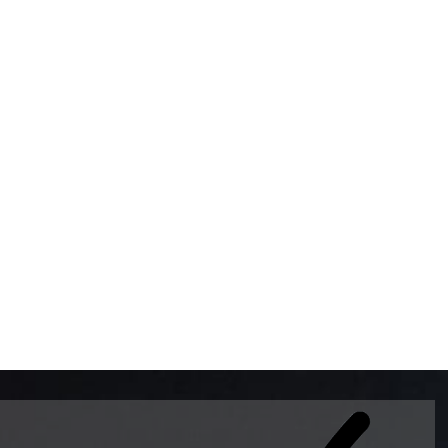
BOMBAS DE GASOLINA 
MUNDO EL MODELO WAY
ESTILO EUROPEO CON 
INTELIGENTES QUE EVI
DESCALIBRACIÓN PARA
GARANTIZAR LA EXACTI
ADEMAS DE SER DE 3 
PREMIUM Y DIESEL.