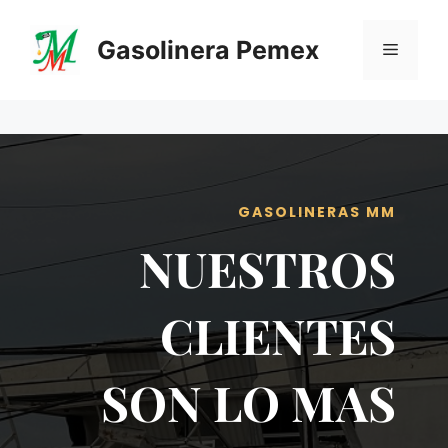
Saltar
al
Gasolinera Pemex
Menú
contenido
GASOLINERAS MM
NUESTROS
CLIENTES
SON LO MAS