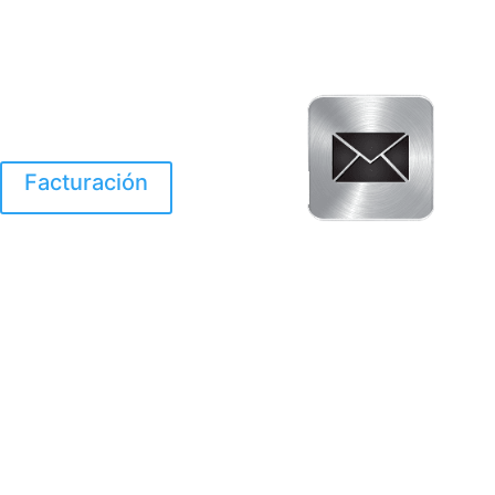
Facturación
El Huracan Otis
destruyo gran parte de
Acapulco.