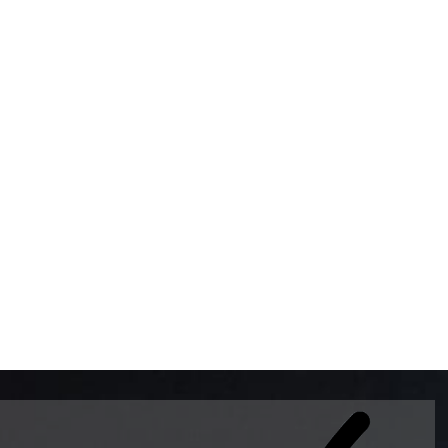
BOMBAS DE GASOLINA 
MUNDO EL MODELO WAY
ESTILO EUROPEO CON 
INTELIGENTES QUE EVI
DESCALIBRACIÓN PARA
GARANTIZAR LA EXACTI
ADEMAS DE SER DE 3 
PREMIUM Y DIESEL.