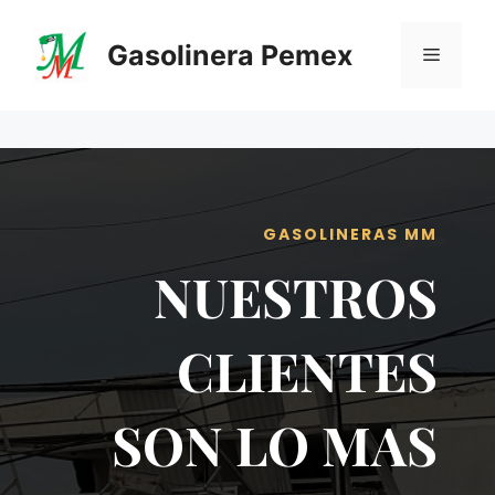
Saltar
al
Gasolinera Pemex
Menú
contenido
GASOLINERAS MM
NUESTROS
CLIENTES
SON LO MAS