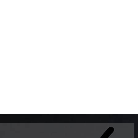
BOMBAS DE GASOLINA 
MUNDO EL MODELO WAY
ESTILO EUROPEO CON 
INTELIGENTES QUE EVI
DESCALIBRACIÓN PARA
GARANTIZAR LA EXACTI
ADEMAS DE SER DE 3 
PREMIUM Y DIESEL.