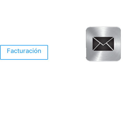
Facturación
El Huracan Otis
destruyo gran parte de
Acapulco.