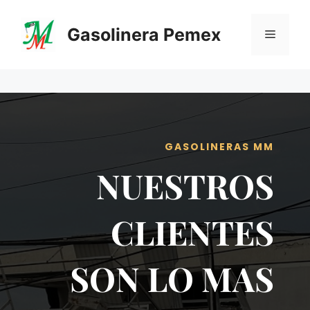
Saltar
al
Gasolinera Pemex
Menú
contenido
GASOLINERAS MM
NUESTROS
CLIENTES
SON LO MAS