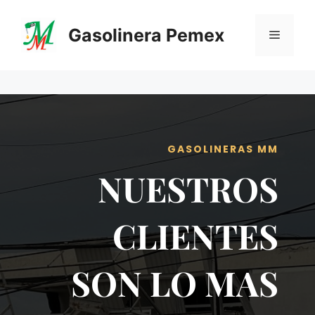
Saltar
al
Gasolinera Pemex
Menú
contenido
GASOLINERAS MM
NUESTROS
CLIENTES
SON LO MAS