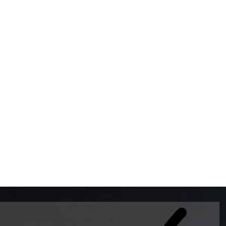
BOMBAS DE GASOLINA 
MUNDO EL MODELO WAY
ESTILO EUROPEO CON 
INTELIGENTES QUE EVI
DESCALIBRACIÓN PARA
GARANTIZAR LA EXACTI
ADEMAS DE SER DE 3 
PREMIUM Y DIESEL.