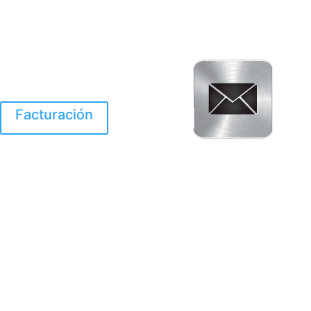
Facturación
El Huracan Otis
destruyo gran parte de
Acapulco.