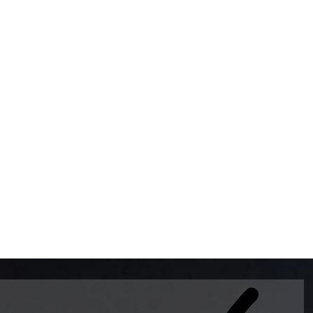
BOMBAS DE GASOLINA 
MUNDO EL MODELO WAY
ESTILO EUROPEO CON 
INTELIGENTES QUE EVI
DESCALIBRACIÓN PARA
GARANTIZAR LA EXACTI
ADEMAS DE SER DE 3 
PREMIUM Y DIESEL.