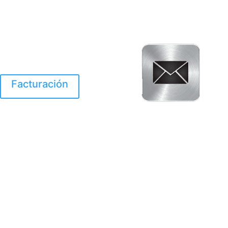
Facturación
El Huracan Otis
destruyo gran parte de
Acapulco.