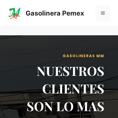
Saltar
al
Gasolinera Pemex
Menú
contenido
GASOLINERAS MM
NUESTROS
CLIENTES
SON LO MAS