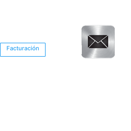
Facturación
El Huracan Otis
destruyo gran parte de
Acapulco.