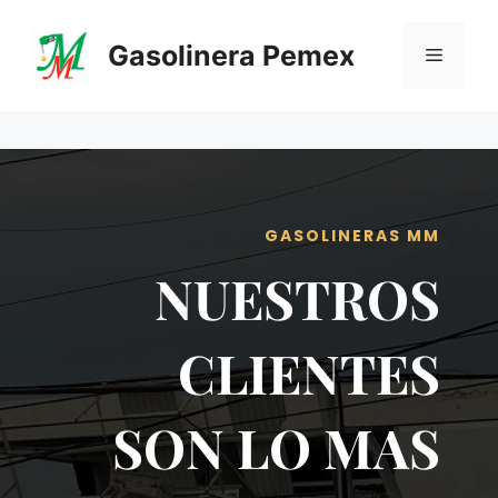
Saltar
al
Gasolinera Pemex
Menú
contenido
GASOLINERAS MM
NUESTROS
CLIENTES
SON LO MAS