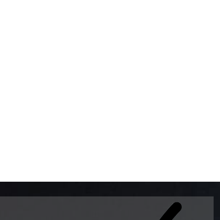
BOMBAS DE GASOLINA 
MUNDO EL MODELO WAY
ESTILO EUROPEO CON 
INTELIGENTES QUE EVI
DESCALIBRACIÓN PARA
GARANTIZAR LA EXACTI
ADEMAS DE SER DE 3 
PREMIUM Y DIESEL.